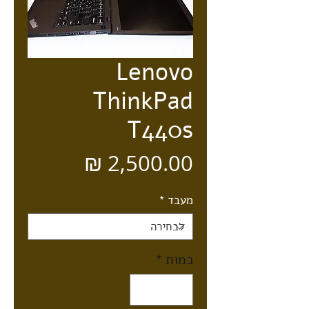
Lenovo
ThinkPad
T440s
מחיר
מעבד
*
כמות
*