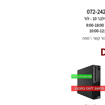
072-24
1 - לוד
9
ור קשר \ מפה